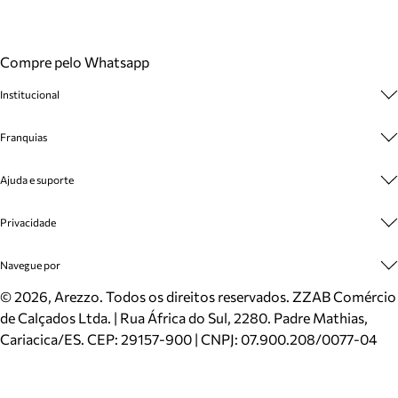
Compre pelo Whatsapp
Institucional
Sobre A Marca
Franquias
Cashback
Trabalhe Conosco
Multimarcas
Ajuda e suporte
Venda Corporativa
Plano de Negócio
Sustentabilidade
Seja Franqueado
Central de Atendimento
Privacidade
Mapa do Site
Cadastro
Benefícios
Entrega
Termos de Uso
Navegue por
Inverno
Meus Pedidos
Politica e Privacidade
Mundo Arezzo
Trocas e Devoluções
Sapatos
©
2026
, Arezzo. Todos os direitos reservados.
ZZAB Comércio
Cartão Presente
Bolsas
de Calçados Ltda. | Rua África do Sul, 2280. Padre Mathias,
Localizador de lojas
Scarpins
Cariacica/ES. CEP: 29157-900 | CNPJ: 07.900.208/0077-04
Sapatilhas
Mocassins