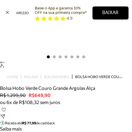
Baixe o App e garanta 10% 
BAIXAR
OFF na sua primeira compra* 
4,9
Arezzo
Favoritos
categorias sugeridas
Buscar produtos
Bota
Papete
Scarpin
Mocassim
Bolsa
B
OLSA HOBO VERDE COURO GRANDE ARGOLAS ALÇA
HOME
BOLSAS
BOLSAS HOBO
Sapatilha
Bolsa Hobo Verde Couro Grande Argolas Alça
Tamanco
R$ 1.299,90
R$649,90
Tênis
ou 6x de R$108,32 sem juros
Mule
Rasteira
Precisa de ajuda?
Tire dúvidas sobre pedidos, devoluções e mais.
Receba até
R$ 77,99
de cashback
Saiba mais