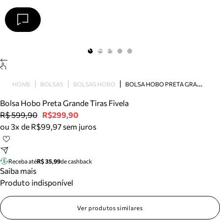
Arezzo
Favoritos
categorias sugeridas
Buscar produtos
Bota
B
OLSA HOBO PRETA GRANDE TIRAS FIVELA
HOME
BOLSAS
BOLSAS HOBO
Papete
Scarpin
Bolsa Hobo Preta Grande Tiras Fivela
Mocassim
R$ 599,90
R$299,90
Bolsa
ou 3x de R$99,97 sem juros
Sapatilha
Tamanco
Tênis
Receba até
R$ 35,99
de cashback
Mule
Saiba mais
Rasteira
Produto indisponível
Precisa de ajuda?
Tire dúvidas sobre pedidos, devoluções e mais.
Ver produtos similares