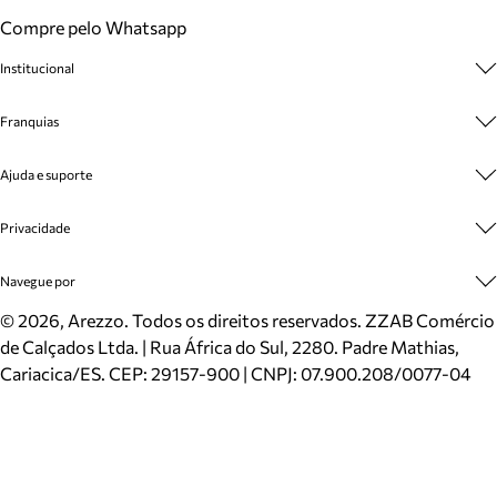
Compre pelo Whatsapp
Institucional
Sobre A Marca
Franquias
Cashback
Trabalhe Conosco
Multimarcas
Ajuda e suporte
Venda Corporativa
Plano de Negócio
Sustentabilidade
Seja Franqueado
Central de Atendimento
Privacidade
Mapa do Site
Cadastro
Benefícios
Entrega
Termos de Uso
Navegue por
Inverno
Meus Pedidos
Politica e Privacidade
Mundo Arezzo
Trocas e Devoluções
Sapatos
©
2026
, Arezzo. Todos os direitos reservados.
ZZAB Comércio
Cartão Presente
Bolsas
de Calçados Ltda. | Rua África do Sul, 2280. Padre Mathias,
Localizador de lojas
Scarpins
Cariacica/ES. CEP: 29157-900 | CNPJ: 07.900.208/0077-04
Sapatilhas
Mocassins
Tênis
Sandálias