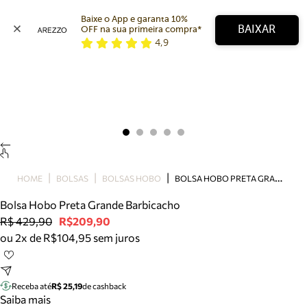
Baixe o App e garanta 10% 
BAIXAR
OFF na sua primeira compra* 
4,9
Arezzo
Favoritos
categorias sugeridas
Buscar produtos
Bota
Papete
Scarpin
Mocassim
Bolsa
B
OLSA HOBO PRETA GRANDE BARBICACHO
HOME
BOLSAS
BOLSAS HOBO
Sapatilha
Bolsa Hobo Preta Grande Barbicacho
Tamanco
R$ 429,90
R$209,90
Tênis
ou 2x de R$104,95 sem juros
Mule
Rasteira
Precisa de ajuda?
Tire dúvidas sobre pedidos, devoluções e mais.
Receba até
R$ 25,19
de cashback
Saiba mais