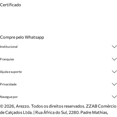
Certificado
Compre pelo Whatsapp
Institucional
Sobre A Marca
Franquias
Cashback
Trabalhe Conosco
Multimarcas
Ajuda e suporte
Venda Corporativa
Plano de Negócio
Sustentabilidade
Seja Franqueado
Central de Atendimento
Privacidade
Mapa do Site
Cadastro
Benefícios
Entrega
Termos de Uso
Navegue por
Inverno
Meus Pedidos
Politica e Privacidade
Mundo Arezzo
Trocas e Devoluções
Sapatos
©
2026
, Arezzo. Todos os direitos reservados.
ZZAB Comércio
Cartão Presente
Bolsas
de Calçados Ltda. | Rua África do Sul, 2280. Padre Mathias,