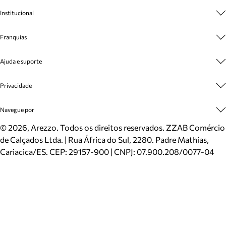
Institucional
Sobre A Marca
Franquias
Cashback
Trabalhe Conosco
Multimarcas
Ajuda e suporte
Venda Corporativa
Plano de Negócio
Sustentabilidade
Seja Franqueado
Central de Atendimento
Privacidade
Mapa do Site
Cadastro
Benefícios
Entrega
Termos de Uso
Navegue por
Inverno
Meus Pedidos
Politica e Privacidade
Mundo Arezzo
Trocas e Devoluções
Sapatos
©
2026
, Arezzo. Todos os direitos reservados.
ZZAB Comércio
Cartão Presente
Bolsas
de Calçados Ltda. | Rua África do Sul, 2280. Padre Mathias,
Localizador de lojas
Scarpins
Cariacica/ES. CEP: 29157-900 | CNPJ: 07.900.208/0077-04
Sapatilhas
Mocassins
Tênis
Sandálias
Mules
Rasteiras