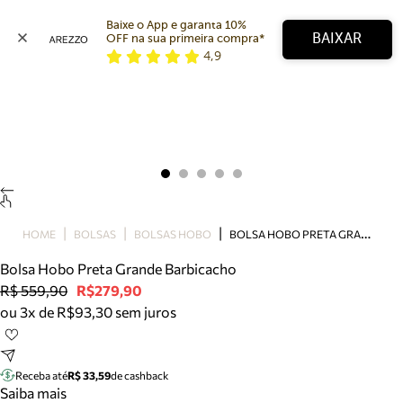
Baixe o App e garanta 10% 
BAIXAR
OFF na sua primeira compra* 
4,9
Arezzo
Favoritos
categorias sugeridas
Buscar produtos
Bota
Papete
Scarpin
Mocassim
Bolsa
B
OLSA HOBO PRETA GRANDE BARBICACHO
HOME
BOLSAS
BOLSAS HOBO
Sapatilha
Bolsa Hobo Preta Grande Barbicacho
Tamanco
R$ 559,90
R$279,90
Tênis
ou 3x de R$93,30 sem juros
Mule
Rasteira
Precisa de ajuda?
Tire dúvidas sobre pedidos, devoluções e mais.
Receba até
R$ 33,59
de cashback
Saiba mais