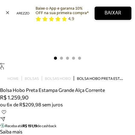
Baixe o App e garanta 10% 
BAIXAR
OFF na sua primeira compra* 
4,9
Arezzo
Favoritos
categorias sugeridas
Buscar produtos
Bota
Papete
Scarpin
Mocassim
Bolsa
B
OLSA HOBO PRETA ESTAMPA GRANDE ALÇA CORRENTE
HOME
BOLSAS
BOLSAS HOBO
Sapatilha
Bolsa Hobo Preta Estampa Grande Alça Corrente
Tamanco
R$ 1.259,90
Tênis
ou 6x de R$209,98 sem juros
Mule
Rasteira
Precisa de ajuda?
Tire dúvidas sobre pedidos, devoluções e mais.
Receba até
R$ 151,19
de cashback
Saiba mais