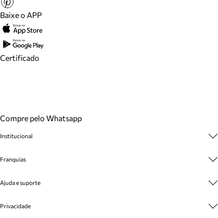
Baixe o APP
Certificado
Compre pelo Whatsapp
Institucional
Sobre A Marca
Franquias
Cashback
Trabalhe Conosco
Multimarcas
Ajuda e suporte
Venda Corporativa
Plano de Negócio
Sustentabilidade
Seja Franqueado
Central de Atendimento
Privacidade
Mapa do Site
Cadastro