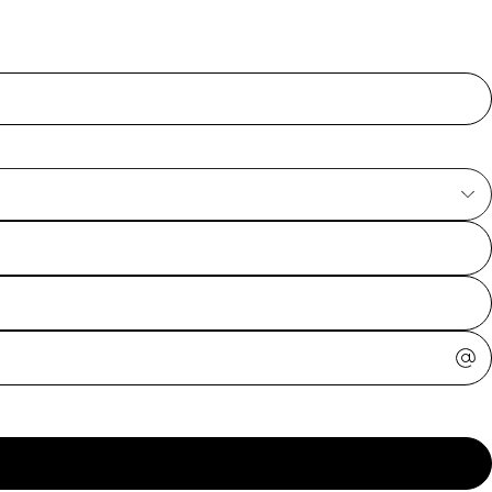
ajuda?
Tire dúvidas
sobre
pedidos,
devoluções e
mais.
Meus pedidos
Acompanhe
seus pedidos e
solicite
devoluções.