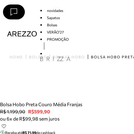
novidades
Sapatos
Bolsas
VERÃO'27
PROMOÇÃO
Arezzo
HOME
BOLSAS
BOLSAS HOBO
Bolsa Hobo Preta Couro Média Franjas
R$ 1.199,90
R$599,90
ou 6x de R$99,98 sem juros
Receba até
R$ 71,99
de cashback