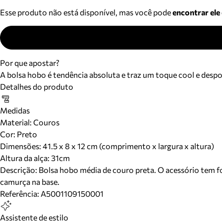
Esse produto não está disponível, mas você pode
encontrar ele
Por que apostar?
A bolsa hobo é tendência absoluta e traz um toque cool e despo
Detalhes do produto
Medidas
Material
:
Couros
Cor
:
Preto
Dimensões:
41.5 x 8 x 12 cm (comprimento x largura x altura)
Altura da alça:
31
cm
Descrição:
Bolsa hobo média de couro preta. O acessório tem f
camurça na base.
Referência:
A5001109150001
Assistente de estilo