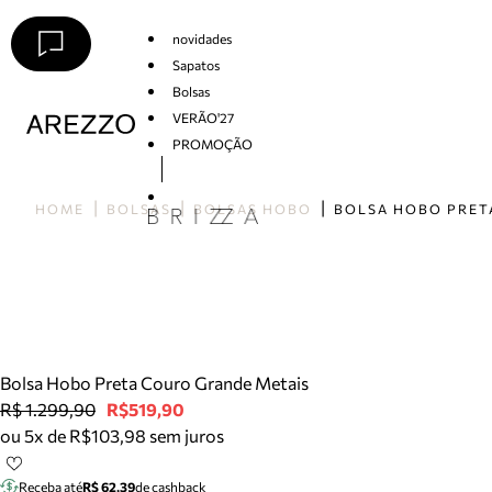
novidades
Sapatos
Bolsas
VERÃO'27
PROMOÇÃO
Arezzo
HOME
BOLSAS
BOLSAS HOBO
Bolsa Hobo Preta Couro Grande Metais
R$ 1.299,90
R$519,90
ou 5x de R$103,98 sem juros
Receba até
R$ 62,39
de cashback