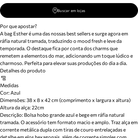
Buscar em lojas
Por que apostar?
A bag Esther é uma das nossas best sellers e surge agora em
ráfia natural tramada, traduzindo o mood fresh e leve da
temporada. O destaque fica por conta dos charms que
remetem a elementos do mar, adicionando um toque lúdico e
charmoso. Perfeita para elevar suas produções do dia a dia.
Detalhes do produto
Medidas
Cor
:
Azul
Dimensões:
38 x 8 x 42 cm (comprimento x largura x altura)
Altura da alça:
22
cm
Descrição:
Bolsa hobo grande azul e bege em ráfia natural
tramada. O acessório tem formato macio e amplo. Traz alça em
corrente metálica dupla com tiras de couro entrelaçadas e
detalhe em elos hexagonais, além de corrente simples com