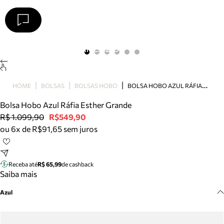
Arezzo
Favoritos
categorias sugeridas
Buscar produtos
Bota
B
OLSA HOBO AZUL RÁFIA ESTHER GRANDE
HOME
BOLSAS
BOLSAS HOBO
Papete
Scarpin
Bolsa Hobo Azul Ráfia Esther Grande
Mocassim
R$ 1.099,90
R$549,90
Bolsa
ou 6x de R$91,65 sem juros
Sapatilha
Tamanco
Tênis
Receba até
R$ 65,99
de cashback
Mule
Saiba mais
Rasteira
Azul
Precisa de ajuda?
Tire dúvidas sobre pedidos, devoluções e mais.