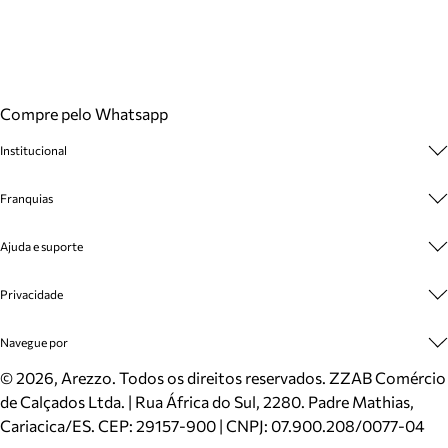
Compre pelo Whatsapp
Institucional
Sobre A Marca
Franquias
Cashback
Trabalhe Conosco
Multimarcas
Ajuda e suporte
Venda Corporativa
Plano de Negócio
Sustentabilidade
Seja Franqueado
Central de Atendimento
Privacidade
Mapa do Site
Cadastro
Benefícios
Entrega
Termos de Uso
Navegue por
Inverno
Meus Pedidos
Politica e Privacidade
Mundo Arezzo
Trocas e Devoluções
Sapatos
©
2026
, Arezzo. Todos os direitos reservados.
ZZAB Comércio
Cartão Presente
Bolsas
de Calçados Ltda. | Rua África do Sul, 2280. Padre Mathias,
Localizador de lojas
Scarpins
Cariacica/ES. CEP: 29157-900 | CNPJ: 07.900.208/0077-04