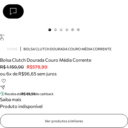
Arezzo
Favoritos
categorias sugeridas
Buscar produtos
Bota
HOME
BOLSA CLUTCH DOURADA COURO MÉDIA CORRENTE
Papete
Scarpin
Bolsa Clutch Dourada Couro Média Corrente
Mocassim
R$ 1.159,90
R$579,90
Bolsa
ou 6x de R$96,65 sem juros
Sapatilha
Tamanco
Tênis
Receba até
R$ 69,59
de cashback
Mule
Saiba mais
Rasteira
Produto indisponível
Precisa de ajuda?
Tire dúvidas sobre pedidos, devoluções e mais.
Ver produtos similares