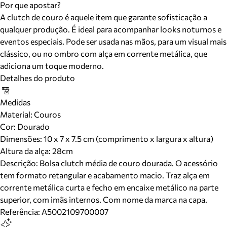
Por que apostar?
A clutch de couro é aquele item que garante sofisticação a
qualquer produção. É ideal para acompanhar looks noturnos e
eventos especiais. Pode ser usada nas mãos, para um visual mais
clássico, ou no ombro com alça em corrente metálica, que
adiciona um toque moderno.
Detalhes do produto
Medidas
Material
:
Couros
Cor
:
Dourado
Dimensões:
10 x 7 x 7.5 cm (comprimento x largura x altura)
Altura da alça:
28
cm
Descrição:
Bolsa clutch média de couro dourada. O acessório
tem formato retangular e acabamento macio. Traz alça em
corrente metálica curta e fecho em encaixe metálico na parte
superior, com imãs internos. Com nome da marca na capa.
Referência:
A5002109700007