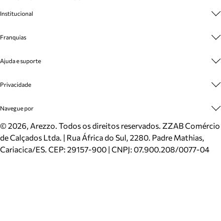
Institucional
Sobre A Marca
Franquias
Cashback
Trabalhe Conosco
Multimarcas
Ajuda e suporte
Venda Corporativa
Plano de Negócio
Sustentabilidade
Seja Franqueado
Central de Atendimento
Privacidade
Mapa do Site
Cadastro
Benefícios
Entrega
Termos de Uso
Navegue por
Inverno
Meus Pedidos
Politica e Privacidade
Mundo Arezzo
Trocas e Devoluções
Sapatos
©
2026
, Arezzo. Todos os direitos reservados.
ZZAB Comércio
Cartão Presente
Bolsas
de Calçados Ltda. | Rua África do Sul, 2280. Padre Mathias,
Localizador de lojas
Scarpins
Cariacica/ES. CEP: 29157-900 | CNPJ: 07.900.208/0077-04
Sapatilhas
Mocassins
Tênis
Sandálias
Mules
Rasteiras