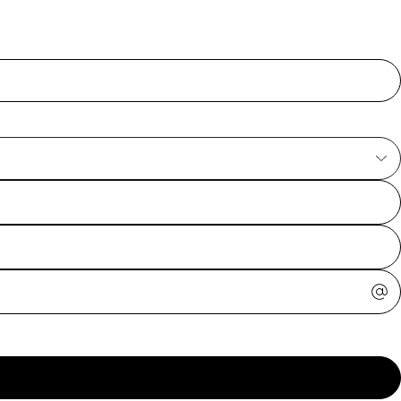
ajuda?
Tire dúvidas
sobre
pedidos,
devoluções e
mais.
Meus pedidos
Acompanhe
seus pedidos e
solicite
devoluções.