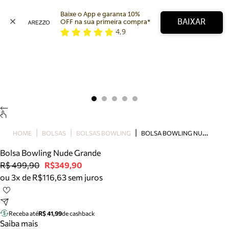
Baixe o App e garanta 10% 
BAIXAR
OFF na sua primeira compra* 
4,9
Arezzo
Favoritos
categorias sugeridas
Buscar produtos
Bota
Papete
Scarpin
Mocassim
Bolsa
B
OLSA BOWLING NUDE GRANDE
HOME
BOLSAS
BOLSAS BOWLING
Sapatilha
Bolsa Bowling Nude Grande
Tamanco
R$ 499,90
R$349,90
Tênis
ou 3x de R$116,63 sem juros
Mule
Rasteira
Precisa de ajuda?
Tire dúvidas sobre pedidos, devoluções e mais.
Receba até
R$ 41,99
de cashback
Saiba mais