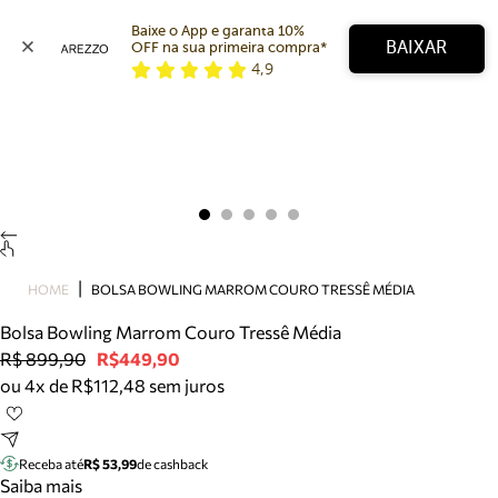
Baixe o App e garanta 10% 
BAIXAR
OFF na sua primeira compra* 
4,9
Arezzo
Favoritos
categorias sugeridas
Buscar produtos
Bota
Papete
Scarpin
Mocassim
Bolsa
HOME
BOLSA BOWLING MARROM COURO TRESSÊ MÉDIA
Sapatilha
Bolsa Bowling Marrom Couro Tressê Média
Tamanco
R$ 899,90
R$449,90
Tênis
ou 4x de R$112,48 sem juros
Mule
Rasteira
Precisa de ajuda?
Tire dúvidas sobre pedidos, devoluções e mais.
Receba até
R$ 53,99
de cashback
Saiba mais