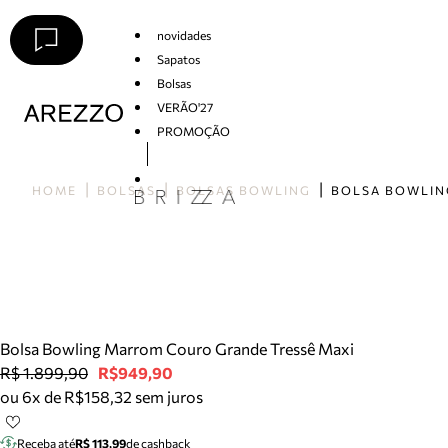
novidades
Sapatos
Bolsas
VERÃO'27
PROMOÇÃO
Arezzo
HOME
BOLSAS
BOLSAS BOWLING
Bolsa Bowling Marrom Couro Grande Tressê Maxi
R$ 1.899,90
R$949,90
ou 6x de R$158,32 sem juros
Receba até
R$ 113,99
de cashback