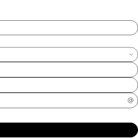
ajuda?
Tire dúvidas
sobre
pedidos,
devoluções e
mais.
Meus pedidos
Acompanhe
seus pedidos e
solicite
devoluções.