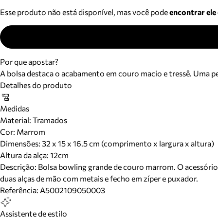
Esse produto não está disponível, mas você pode
encontrar ele
Por que apostar?
A bolsa destaca o acabamento em couro macio e tressê. Uma peç
Detalhes do produto
Medidas
Material
:
Tramados
Cor
:
Marrom
Dimensões:
32 x 15 x 16.5 cm (comprimento x largura x altura)
Altura da alça:
12
cm
Descrição:
Bolsa bowling grande de couro marrom. O acessório t
duas alças de mão com metais e fecho em zíper e puxador.
Referência:
A5002109050003
Assistente de estilo