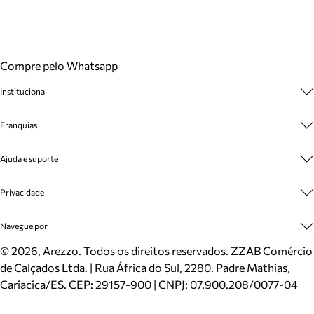
Compre pelo Whatsapp
Institucional
Sobre A Marca
Franquias
Cashback
Trabalhe Conosco
Multimarcas
Ajuda e suporte
Venda Corporativa
Plano de Negócio
Sustentabilidade
Seja Franqueado
Central de Atendimento
Privacidade
Mapa do Site
Cadastro
Benefícios
Entrega
Termos de Uso
Navegue por
Inverno
Meus Pedidos
Politica e Privacidade
Mundo Arezzo
Trocas e Devoluções
Sapatos
©
2026
, Arezzo. Todos os direitos reservados.
ZZAB Comércio
Cartão Presente
Bolsas
de Calçados Ltda. | Rua África do Sul, 2280. Padre Mathias,
Localizador de lojas
Scarpins
Cariacica/ES. CEP: 29157-900 | CNPJ: 07.900.208/0077-04
Sapatilhas