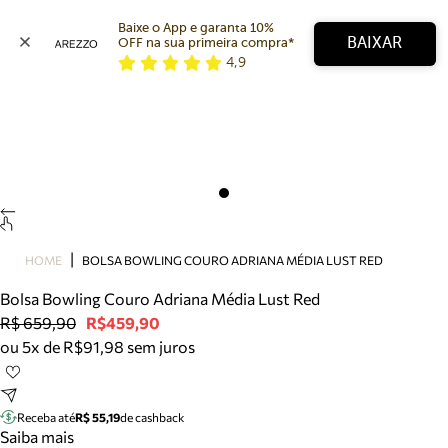
Baixe o App e garanta 10% 
BAIXAR
OFF na sua primeira compra* 
4,9
Arezzo
Favoritos
categorias sugeridas
Buscar produtos
Bota
Papete
Scarpin
Mocassim
Bolsa
HOME
BOLSA BOWLING COURO ADRIANA MÉDIA LUST RED
Sapatilha
Bolsa Bowling Couro Adriana Média Lust Red
Tamanco
R$ 659,90
R$459,90
Tênis
ou 5x de R$91,98 sem juros
Mule
Rasteira
Precisa de ajuda?
Tire dúvidas sobre pedidos, devoluções e mais.
Receba até
R$ 55,19
de cashback
Saiba mais