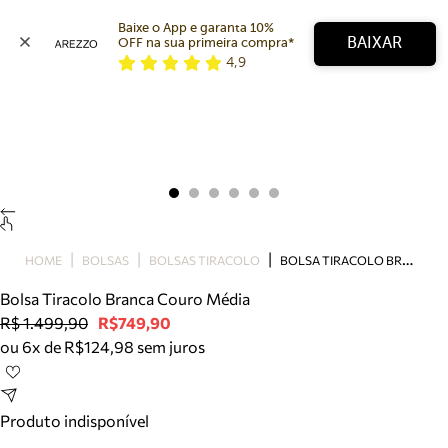
Baixe o App e garanta 10% 
BAIXAR
OFF na sua primeira compra* 
4,9
Arezzo
Favoritos
Precisa de ajuda?
Buscar produtos
Tire dúvidas sobre pedidos, devoluções e mais.
Meus pedidos
Acompanhe seus pedidos e solicite devoluções.
B
OLSA TIRACOLO BRANCA COURO MÉDIA
HOME
BOLSAS
BOLSAS TIRACOLO
Bolsa Tiracolo Branca Couro Média
R$ 1.499,90
R$749,90
ou 6x de R$124,98 sem juros
Produto indisponível