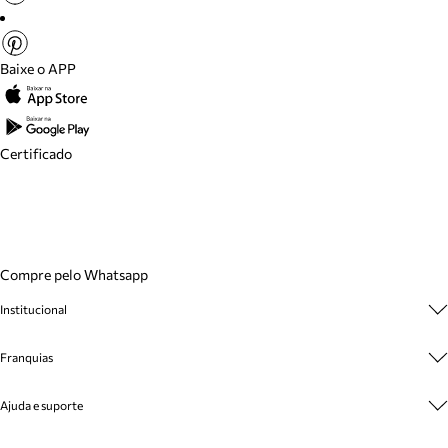
Baixe o APP
Certificado
Compre pelo Whatsapp
Institucional
Sobre A Marca
Franquias
Cashback
Trabalhe Conosco
Multimarcas
Venda Corporativa
Ajuda e suporte
Plano de Negócio
Sustentabilidade
Seja Franqueado
Central de Atendimento