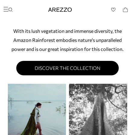
Arezzo
Favoritos
Buscar produtos
categorias sugeridas
Bota
With its lush vegetation and immense diversity, the
Papete
Scarpin
Amazon Rainforest embodies nature's unparalleled
Mocassim
power and is our great inspiration for this collection.
Bolsa
Sapatilha
Tamanco
DISCOVER THE COLLECTION
Tênis
Mule
Rasteira
Precisa de ajuda?
Tire dúvidas sobre pedidos, devoluções e mais.
Meus pedidos
Acompanhe seus pedidos e solicite devoluções.