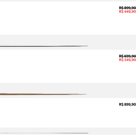
e mais.
R$ 899,90
R$ 449,90
Meus
pedidos
Acompanhe
seus
pedidos e
solicite
devoluções.
R$ 699,90
R$ 349,90
R$ 899,90