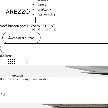
Bolsas
VERÃO'27
PROMOÇÃO
Arezzo
Você buscou por:
“BOTA WESTERN”
Mostrar filtros
63
itens
50
% Off
Bota Prata Cano Longo Bloco Western