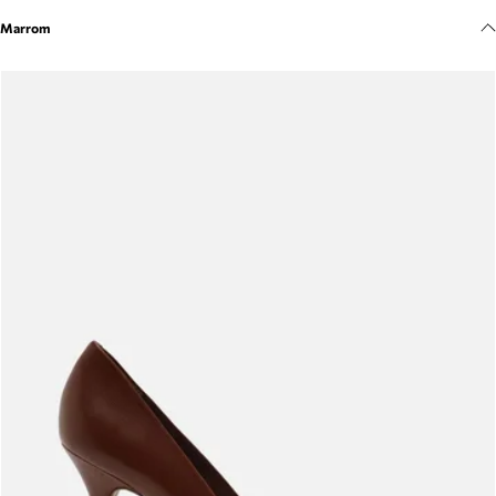
Meus pedidos
Marrom
Acompanhe seus pedidos e solicite devoluções.