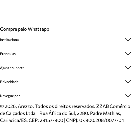
Compre pelo Whatsapp
Institucional
Sobre A Marca
Franquias
Cashback
Trabalhe Conosco
Multimarcas
Ajuda e suporte
Venda Corporativa
Plano de Negócio
Sustentabilidade
Seja Franqueado
Central de Atendimento
Privacidade
Mapa do Site
Cadastro
Benefícios
Entrega
Termos de Uso
Navegue por
Inverno
Meus Pedidos
Politica e Privacidade
Mundo Arezzo
Trocas e Devoluções
Sapatos
©
2026
, Arezzo. Todos os direitos reservados.
ZZAB Comércio
Cartão Presente
Bolsas
de Calçados Ltda. | Rua África do Sul, 2280. Padre Mathias,
Localizador de lojas
Scarpins
Cariacica/ES. CEP: 29157-900 | CNPJ: 07.900.208/0077-04
Sapatilhas