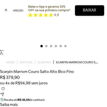
Baixe o App e garanta 10% 
BAIXAR
OFF na sua primeira compra* 
4,9
Arezzo
Favoritos
categorias sugeridas
Buscar produtos
Bota
Papete
Scarpin
Mocassim
Bolsa
S
CARPIN MARROM COURO SALTO ALTO BICO FINO
HOME
SAPATOS
SCARPINS
Sapatilha
Scarpin Marrom Couro Salto Alto Bico Fino
Tamanco
R$ 379,90
Tênis
ou 4x de R$94,98 sem juros
Mule
Rasteira
Precisa de ajuda?
Tire dúvidas sobre pedidos, devoluções e mais.
Receba até
R$ 45,59
de cashback
Saiba mais