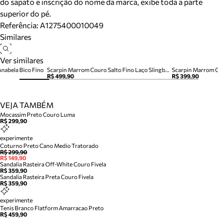
do sapato e inscrição do nome da marca, exibe toda a parte
superior do pé.
Referência:
A1275400010049
Similares
Ver similares
nabela Bico Fino
Scarpin Marrom Couro Salto Fino Laço Slingback
Scarpin Marrom C
R$ 499,90
R$ 399,90
VEJA TAMBÉM
Mocassim Preto Couro Luma
R$ 299,90
experimente
Coturno Preto Cano Medio Tratorado
R$ 299,90
R$ 149,90
Sandalia Rasteira Off-White Couro Fivela
R$ 359,90
Sandalia Rasteira Preta Couro Fivela
R$ 359,90
experimente
Tenis Branco Flatform Amarracao Preto
R$ 459,90