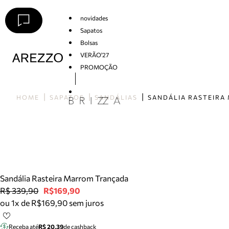
novidades
Sapatos
Bolsas
VERÃO'27
PROMOÇÃO
Arezzo
HOME
SAPATOS
SANDÁLIAS
Sandália Rasteira Marrom Trançada
R$ 339,90
R$169,90
ou 1x de R$169,90 sem juros
Receba até
R$ 20,39
de cashback