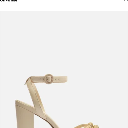
Off-White
Meus pedidos
Acompanhe seus pedidos e solicite devoluções.