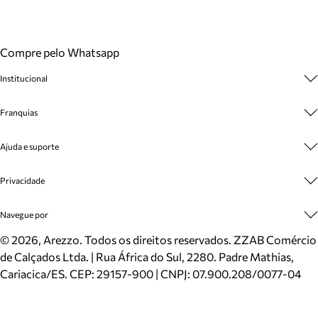
Compre pelo Whatsapp
Institucional
Sobre A Marca
Franquias
Cashback
Trabalhe Conosco
Multimarcas
Ajuda e suporte
Venda Corporativa
Plano de Negócio
Sustentabilidade
Seja Franqueado
Central de Atendimento
Privacidade
Mapa do Site
Cadastro
Benefícios
Entrega
Termos de Uso
Navegue por
Inverno
Meus Pedidos
Politica e Privacidade
Mundo Arezzo
Trocas e Devoluções
Sapatos
©
2026
, Arezzo. Todos os direitos reservados.
ZZAB Comércio
Cartão Presente
Bolsas
de Calçados Ltda. | Rua África do Sul, 2280. Padre Mathias,
Localizador de lojas
Scarpins
Cariacica/ES. CEP: 29157-900 | CNPJ: 07.900.208/0077-04
Sapatilhas
Mocassins