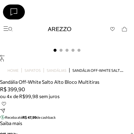
Arezzo
Favoritos
categorias sugeridas
Buscar produtos
Bota
Papete
Scarpin
Mocassim
S
ANDÁLIA OFF-WHITE SALTO ALTO BLOCO MULTITIRAS
HOME
SAPATOS
SANDÁLIAS
Bolsa
Sandália Off-White Salto Alto Bloco Multitiras
Sapatilha
R$ 399,90
Tamanco
ou 4x de R$99,98 sem juros
Tênis
Mule
Rasteira
Receba até
R$ 47,99
de cashback
Precisa de ajuda?
Saiba mais
Tire dúvidas sobre pedidos, devoluções e mais.