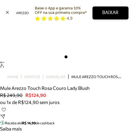
Baixe o App e garanta 10% 
BAIXAR
OFF na sua primeira compra* 
4,9
Arezzo
Favoritos
categorias sugeridas
Buscar produtos
Bota
Papete
Scarpin
Mocassim
Bolsa
M
ULE AREZZO TOUCH ROSA COURO LADY BLUSH
HOME
SAPATOS
SANDÁLIAS
Sapatilha
Mule Arezzo Touch Rosa Couro Lady Blush
Tamanco
R$ 249,90
R$124,90
Tênis
ou 1x de R$124,90 sem juros
Mule
Rasteira
Precisa de ajuda?
Tire dúvidas sobre pedidos, devoluções e mais.
Receba até
R$ 14,99
de cashback
Saiba mais