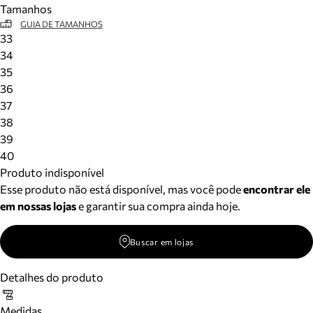
Tamanhos
Meus pedidos
GUIA DE TAMANHOS
Acompanhe seus pedidos e solicite devoluções.
33
34
35
36
37
38
39
40
Produto indisponível
Esse produto não está disponível, mas você pode
encontrar ele
em nossas lojas
e garantir sua compra ainda hoje.
Buscar em lojas
Detalhes do produto
Medidas