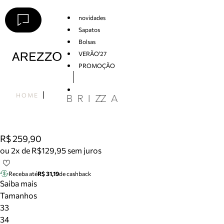
novidades
Sapatos
Bolsas
VERÃO'27
PROMOÇÃO
Arezzo
HOME
R$ 259,90
ou 2x de R$129,95 sem juros
Receba até
R$ 31,19
de cashback
Saiba mais
Tamanhos
33
34