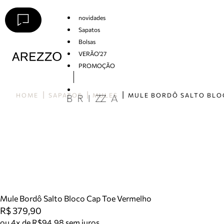
novidades
Sapatos
Bolsas
VERÃO'27
PROMOÇÃO
Arezzo
HOME
SAPATOS
MULES
Mule Bordô Salto Bloco Cap Toe Vermelho
R$ 379,90
ou 4x de R$94,98 sem juros