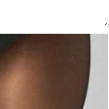
ajuda?
Tire dúvidas
sobre
pedidos,
devoluções e
mais.
Meus pedidos
Acompanhe
seus pedidos e
solicite
devoluções.