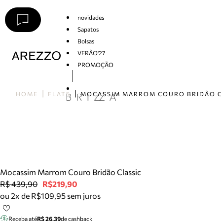
novidades
Sapatos
Bolsas
VERÃO'27
PROMOÇÃO
Arezzo
HOME
FLATS
Mocassim Marrom Couro Bridão Classic
R$ 439,90
R$219,90
ou 2x de R$109,95 sem juros
Receba até
R$ 26,39
de cashback