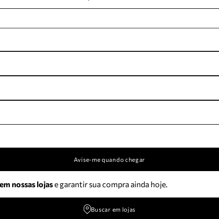
Avise-me quando chegar
 em nossas lojas
e garantir sua compra ainda hoje.
Buscar em lojas