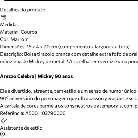
Detalhes do produto
Medidas
Material
:
Couros
Cor
:
Marrom
Dimensões:
15 x 4 x 20 cm (comprimento x largura x altura)
Descrição:
Bolsa tiracolo branca com detalhe extra fofo de or
mãozinha de Mickey de metal. *As orelhas em verniz é uma pou
Arezzo Celebra | Mickey 90 anos
Ele é divertido, atraente, tem estilo e um senso de humor úni
90º aniversário do personagem que ultrapassou gerações e se t
A cartela de cores permeia os tons neutros e atemporais, com p
Referência:
A5001102790006
Assistente de estilo