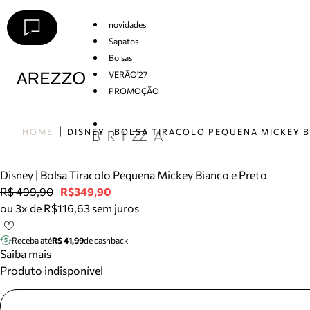
novidades
Sapatos
Bolsas
VERÃO'27
PROMOÇÃO
Arezzo
HOME
Disney | Bolsa Tiracolo Pequena Mickey Bianco e Preto
R$ 499,90
R$349,90
ou 3x de R$116,63 sem juros
Receba até
R$ 41,99
de cashback
Saiba mais
Produto indisponível