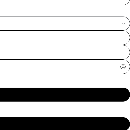
ajuda?
Tire dúvidas
sobre
pedidos,
devoluções e
mais.
Meus pedidos
Acompanhe
seus pedidos e
solicite
devoluções.