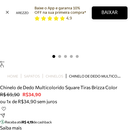
Baixe o App e garanta 10% 
BAIXAR
OFF na sua primeira compra* 
4,9
Arezzo
Favoritos
categorias sugeridas
Buscar produtos
Bota
Papete
Scarpin
Mocassim
Bolsa
C
HINELO DE DEDO MULTICOLORIDO SQUARE TIRAS BRIZZA COLOR
HOME
SAPATOS
CHINELOS
Sapatilha
Chinelo de Dedo Multicolorido Square Tiras Brizza Color
Tamanco
R$ 69,90
R$34,90
Tênis
ou 1x de R$34,90 sem juros
Mule
Rasteira
Precisa de ajuda?
Tire dúvidas sobre pedidos, devoluções e mais.
Receba até
R$ 4,19
de cashback
Saiba mais