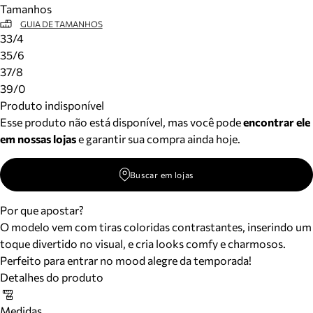
Tamanhos
Meus pedidos
GUIA DE TAMANHOS
Acompanhe seus pedidos e solicite devoluções.
33/4
35/6
37/8
39/0
Produto indisponível
Esse produto não está disponível, mas você pode
encontrar ele
em nossas lojas
e garantir sua compra ainda hoje.
Buscar em lojas
Por que apostar?
O modelo vem com tiras coloridas contrastantes, inserindo um
toque divertido no visual, e cria looks comfy e charmosos.
Perfeito para entrar no mood alegre da temporada!
Detalhes do produto
Medidas