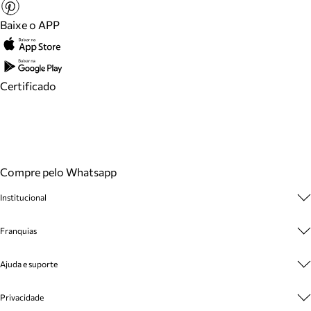
Baixe o APP
Certificado
Compre pelo Whatsapp
Institucional
Sobre A Marca
Franquias
Cashback
Trabalhe Conosco
Multimarcas
Ajuda e suporte
Venda Corporativa
Plano de Negócio
Sustentabilidade
Seja Franqueado
Central de Atendimento
Privacidade
Mapa do Site
Cadastro