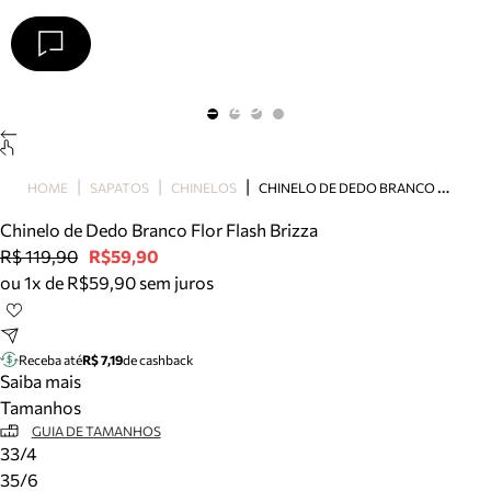
Arezzo
Favoritos
categorias sugeridas
Buscar produtos
Bota
C
HINELO DE DEDO BRANCO FLOR FLASH BRIZZA
HOME
SAPATOS
CHINELOS
Papete
Scarpin
Chinelo de Dedo Branco Flor Flash Brizza
Mocassim
R$ 119,90
R$59,90
Bolsa
ou 1x de R$59,90 sem juros
Sapatilha
Tamanco
Tênis
Receba até
R$ 7,19
de cashback
Mule
Saiba mais
Rasteira
Tamanhos
Precisa de ajuda?
GUIA DE TAMANHOS
33/4
Tire dúvidas sobre pedidos, devoluções e mais.
35/6