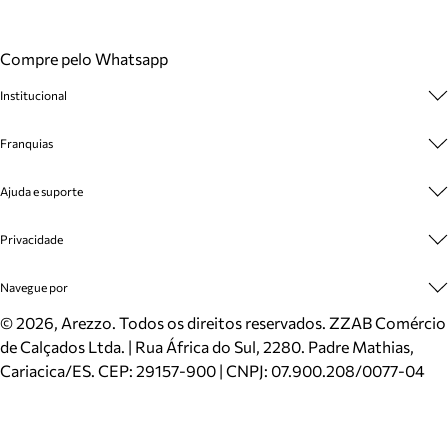
Compre pelo Whatsapp
Institucional
Sobre A Marca
Franquias
Cashback
Trabalhe Conosco
Multimarcas
Ajuda e suporte
Venda Corporativa
Plano de Negócio
Sustentabilidade
Seja Franqueado
Central de Atendimento
Privacidade
Mapa do Site
Cadastro
Benefícios
Entrega
Termos de Uso
Navegue por
Inverno
Meus Pedidos
Politica e Privacidade
Mundo Arezzo
Trocas e Devoluções
Sapatos
©
2026
, Arezzo. Todos os direitos reservados.
ZZAB Comércio
Cartão Presente
Bolsas
de Calçados Ltda. | Rua África do Sul, 2280. Padre Mathias,
Localizador de lojas
Scarpins
Cariacica/ES. CEP: 29157-900 | CNPJ: 07.900.208/0077-04
Sapatilhas
Mocassins
Tênis