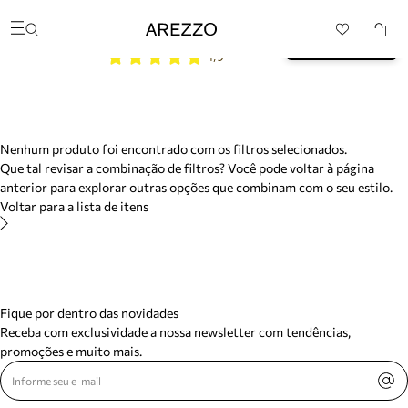
/search/not-found?previousSearch=&resultType=1
Baixe o App e garanta 10% 
Arezzo
BAIXAR
OFF na sua primeira compra* 
Favoritos
4,9
Buscar produtos
categorias sugeridas
Bota
Papete
Scarpin
Mocassim
Nenhum produto foi encontrado com os filtros selecionados.
Bolsa
Que tal revisar a combinação de filtros? Você pode voltar à página
Sapatilha
anterior para explorar outras opções que combinam com o seu estilo.
Tamanco
Voltar para a lista de itens
Tênis
Mule
Rasteira
Precisa de ajuda?
Tire dúvidas sobre pedidos, devoluções e mais.
Fique por dentro das novidades
Meus pedidos
Receba com exclusividade a nossa newsletter com tendências,
Acompanhe seus pedidos e solicite devoluções.
promoções e muito mais.