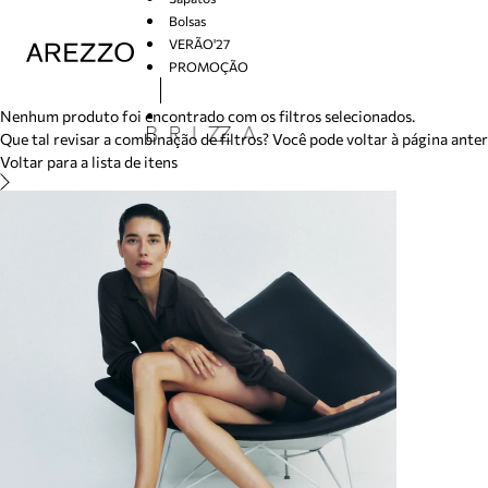
/search/not-found?previousSearch=&resultType=1
Bolsas
VERÃO'27
PROMOÇÃO
Arezzo
Nenhum produto foi encontrado com os filtros selecionados.
Que tal revisar a combinação de filtros? Você pode voltar à página ante
Voltar para a lista de itens