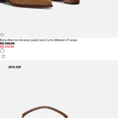
Bota Marrom Acamurçada Cano Curto Western Franjas
R$ 799,90
R$ 319,90
50
% Off