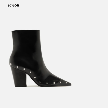
50
% Off