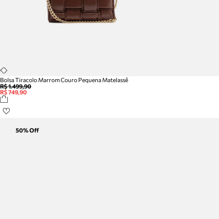
Bolsa Tiracolo Marrom Couro Pequena Matelassê
R$ 1.499,90
R$ 749,90
50
% Off