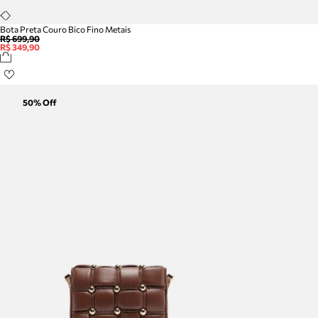
Bota Preta Couro Bico Fino Metais
R$ 699,90
R$ 349,90
50
% Off