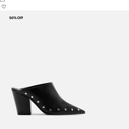
50
% Off