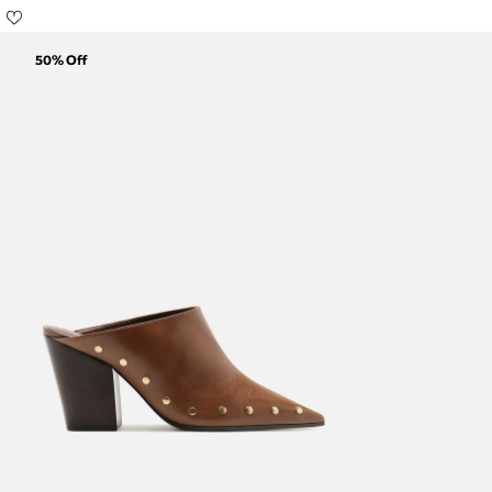
50
% Off