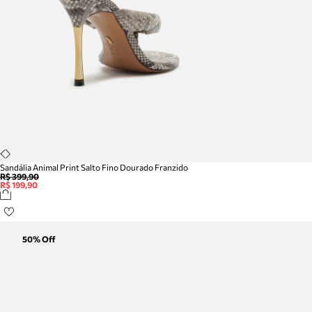
Sandália Animal Print Salto Fino Dourado Franzido
R$ 399,90
R$ 199,90
50
% Off