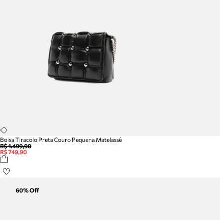
Bolsa Tiracolo Preta Couro Pequena Matelassê
R$ 1.499,90
R$ 749,90
60
% Off