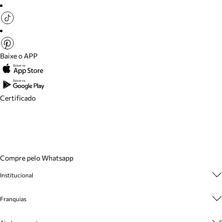
Baixe o APP
Certificado
Compre pelo Whatsapp
Institucional
Sobre A Marca
Franquias
Cashback
Trabalhe Conosco
Multimarcas