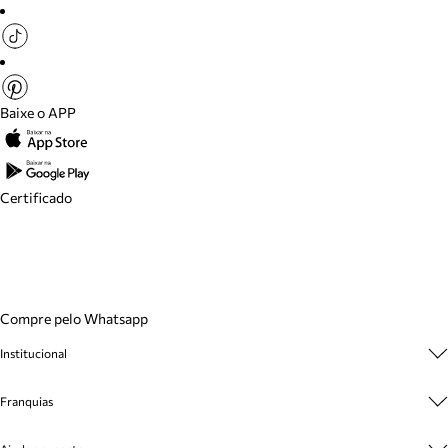
Baixe o APP
Certificado
Compre pelo Whatsapp
Institucional
Sobre A Marca
Franquias
Cashback
Trabalhe Conosco
Multimarcas