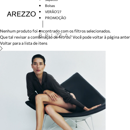
/search/not-found?previousSearch=&resultType=1
Bolsas
VERÃO'27
PROMOÇÃO
Arezzo
Nenhum produto foi encontrado com os filtros selecionados.
Que tal revisar a combinação de filtros? Você pode voltar à página ante
Voltar para a lista de itens