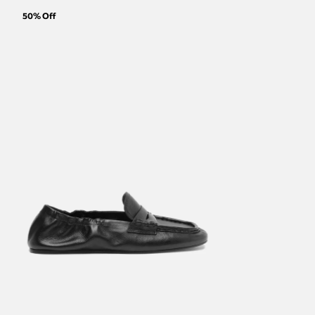
50
% Off