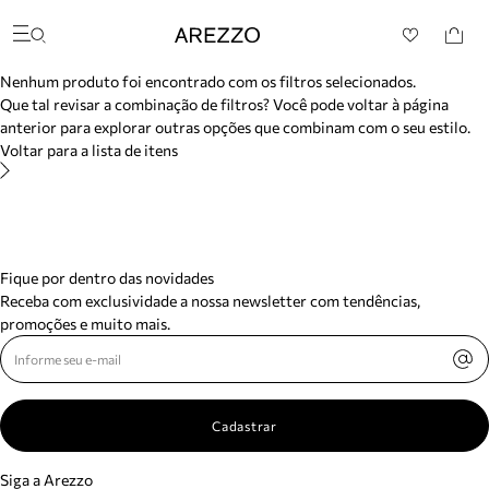
/search/not-found?previousSearch=&resultType=1
Arezzo
Favoritos
Buscar produtos
categorias sugeridas
Nenhum produto foi encontrado com os filtros selecionados.
Bota
Que tal revisar a combinação de filtros? Você pode voltar à página
Papete
anterior para explorar outras opções que combinam com o seu estilo.
Scarpin
Voltar para a lista de itens
Mocassim
Bolsa
Sapatilha
Tamanco
Tênis
Mule
Fique por dentro das novidades
Rasteira
Receba com exclusividade a nossa newsletter com tendências,
Precisa de ajuda?
promoções e muito mais.
Tire dúvidas sobre pedidos, devoluções e mais.
Meus pedidos
Acompanhe seus pedidos e solicite devoluções.
Cadastrar
Siga a Arezzo