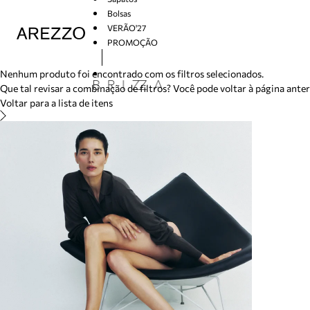
/search/not-found?previousSearch=&resultType=1
Bolsas
VERÃO'27
PROMOÇÃO
Arezzo
Nenhum produto foi encontrado com os filtros selecionados.
Que tal revisar a combinação de filtros? Você pode voltar à página ante
Voltar para a lista de itens