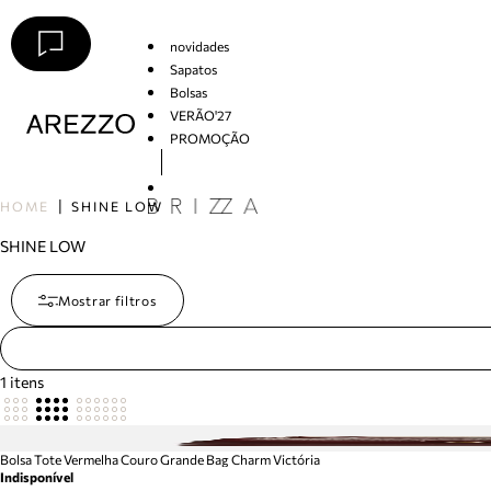
novidades
Sapatos
Bolsas
VERÃO'27
PROMOÇÃO
Arezzo
HOME
SHINE LOW
SHINE LOW
Mostrar filtros
1
itens
Bolsa Tote Vermelha Couro Grande Bag Charm Victória
Indisponível