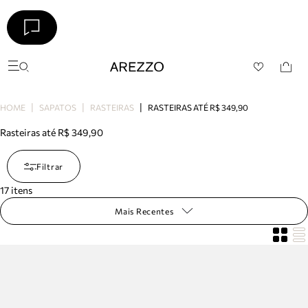
Arezzo
Favoritos
Buscar produtos
categorias sugeridas
Bota
HOME
SAPATOS
RASTEIRAS
RASTEIRAS ATÉ R$ 349,90
Papete
Rasteiras até R$ 349,90
Scarpin
Mocassim
Bolsa
Filtrar
Sapatilha
17
itens
Tamanco
Tênis
Mais Recentes
Mule
Rasteira
Precisa de ajuda?
Tire dúvidas sobre pedidos, devoluções e mais.
Meus pedidos
Acompanhe seus pedidos e solicite devoluções.