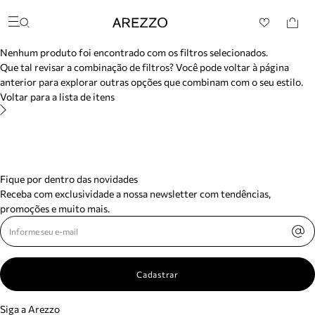
/search/not-found?previousSearch=&resultType=1
Arezzo
Favoritos
Buscar produtos
categorias sugeridas
Nenhum produto foi encontrado com os filtros selecionados.
Bota
Que tal revisar a combinação de filtros? Você pode voltar à página
Papete
anterior para explorar outras opções que combinam com o seu estilo.
Scarpin
Voltar para a lista de itens
Mocassim
Bolsa
Sapatilha
Tamanco
Tênis
Mule
Fique por dentro das novidades
Rasteira
Receba com exclusividade a nossa newsletter com tendências,
Precisa de ajuda?
promoções e muito mais.
Tire dúvidas sobre pedidos, devoluções e mais.
Meus pedidos
Acompanhe seus pedidos e solicite devoluções.
Cadastrar
Siga a Arezzo