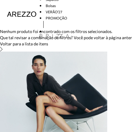
/search/not-found?previousSearch=&resultType=1
Bolsas
VERÃO'27
PROMOÇÃO
Arezzo
Nenhum produto foi encontrado com os filtros selecionados.
Que tal revisar a combinação de filtros? Você pode voltar à página ante
Voltar para a lista de itens