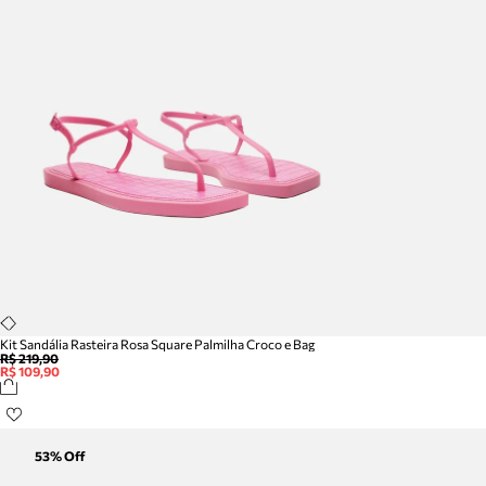
Kit Sandália Rasteira Rosa Square Palmilha Croco e Bag
R$ 219,90
R$ 109,90
53
% Off