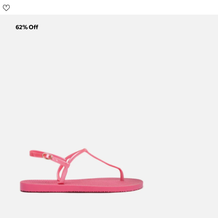
62
% Off