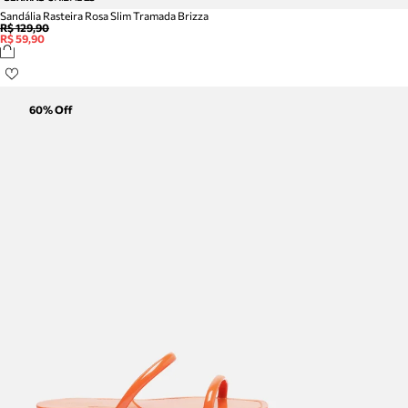
Sandália Rasteira Rosa Slim Tramada Brizza
R$ 129,90
R$ 59,90
60
% Off