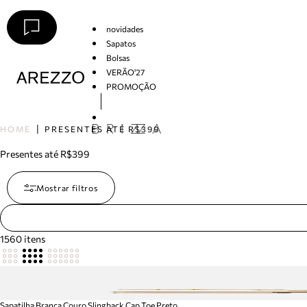
novidades
Sapatos
Bolsas
VERÃO'27
PROMOÇÃO
Arezzo
HOME
PRESENTES ATÉ R$399
Presentes até R$399
Mostrar filtros
1560
itens
Sapatilha Branca Couro Slingback Cap Toe Preto