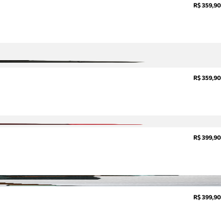
R$ 359,90
sobre
pedidos,
devoluções
e mais.
Meus
pedidos
Acompanhe
seus
R$ 359,90
pedidos e
solicite
devoluções.
R$ 399,90
R$ 399,90