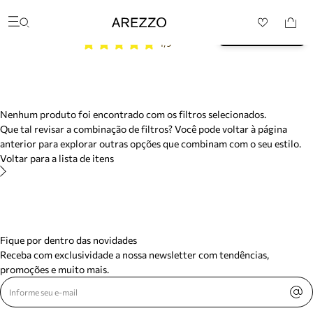
/search/not-found?previousSearch=&resultType=1
Baixe o App e garanta 10% 
Arezzo
BAIXAR
OFF na sua primeira compra* 
Favoritos
4,9
Buscar produtos
categorias sugeridas
Bota
Papete
Scarpin
Mocassim
Nenhum produto foi encontrado com os filtros selecionados.
Bolsa
Que tal revisar a combinação de filtros? Você pode voltar à página
Sapatilha
anterior para explorar outras opções que combinam com o seu estilo.
Tamanco
Voltar para a lista de itens
Tênis
Mule
Rasteira
Precisa de ajuda?
Tire dúvidas sobre pedidos, devoluções e mais.
Fique por dentro das novidades
Meus pedidos
Receba com exclusividade a nossa newsletter com tendências,
Acompanhe seus pedidos e solicite devoluções.
promoções e muito mais.