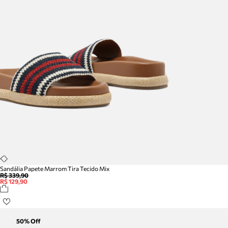
Sandália Papete Marrom Tira Tecido Mix
R$ 339,90
R$ 129,90
50
% Off