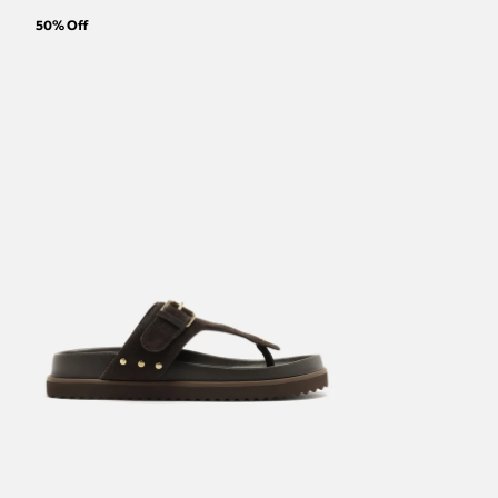
50
% Off