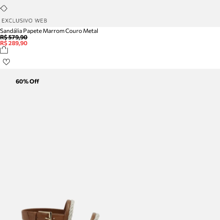
Sandália Papete Marrom Couro Metal
R$ 579,90
R$ 289,90
60
% Off