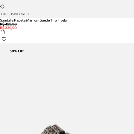
Sandália Papete Marrom Suede Tira Fivela
R$ 459,90
R$ 229,90
50
% Off