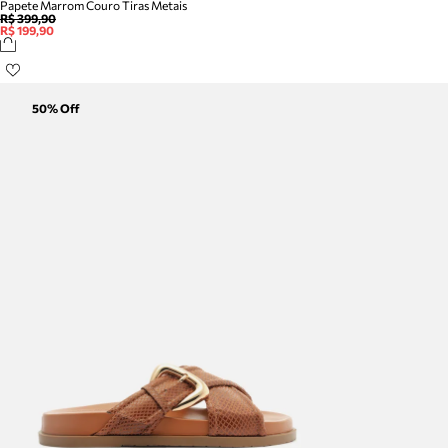
Papete Marrom Couro Tiras Metais
R$ 399,90
R$ 199,90
50
% Off