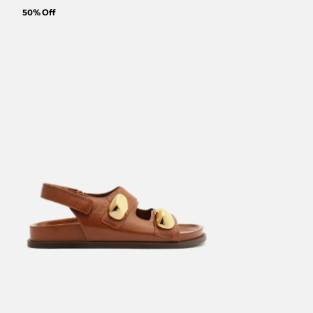
50
% Off