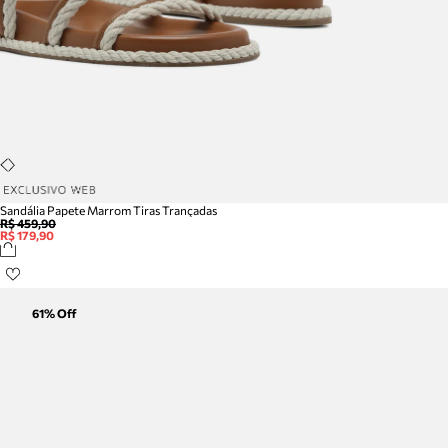
Sandália Papete Marrom Tiras Trançadas
R$ 459,90
R$ 179,90
61
% Off