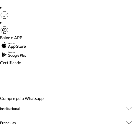
Baixe o APP
Certificado
Compre pelo Whatsapp
Institucional
Sobre A Marca
Franquias
Cashback
Trabalhe Conosco