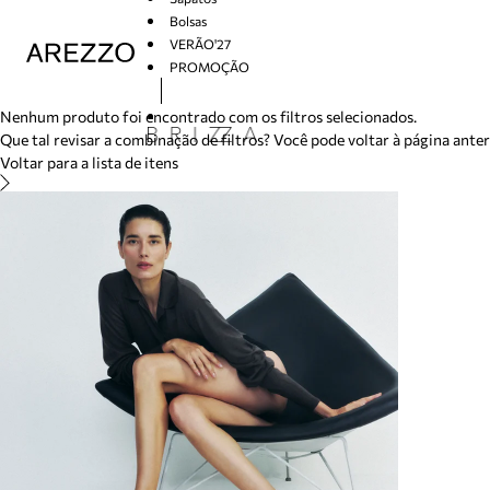
/search/not-found?previousSearch=&resultType=1
Bolsas
VERÃO'27
PROMOÇÃO
Arezzo
Nenhum produto foi encontrado com os filtros selecionados.
Que tal revisar a combinação de filtros? Você pode voltar à página ante
Voltar para a lista de itens