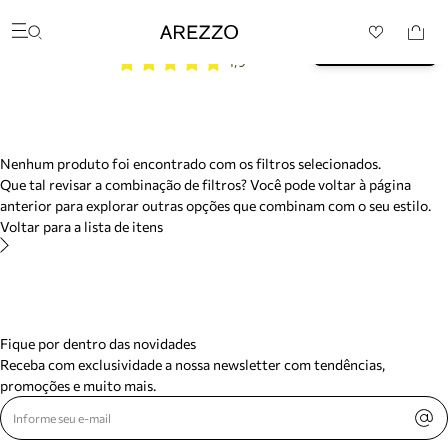
/search/not-found?previousSearch=&resultType=1
Baixe o App e garanta 10% 
Arezzo
BAIXAR
OFF na sua primeira compra* 
Favoritos
4,9
Buscar produtos
categorias sugeridas
Bota
Papete
Scarpin
Mocassim
Nenhum produto foi encontrado com os filtros selecionados.
Bolsa
Que tal revisar a combinação de filtros? Você pode voltar à página
Sapatilha
anterior para explorar outras opções que combinam com o seu estilo.
Tamanco
Voltar para a lista de itens
Tênis
Mule
Rasteira
Precisa de ajuda?
Tire dúvidas sobre pedidos, devoluções e mais.
Fique por dentro das novidades
Meus pedidos
Receba com exclusividade a nossa newsletter com tendências,
Acompanhe seus pedidos e solicite devoluções.
promoções e muito mais.