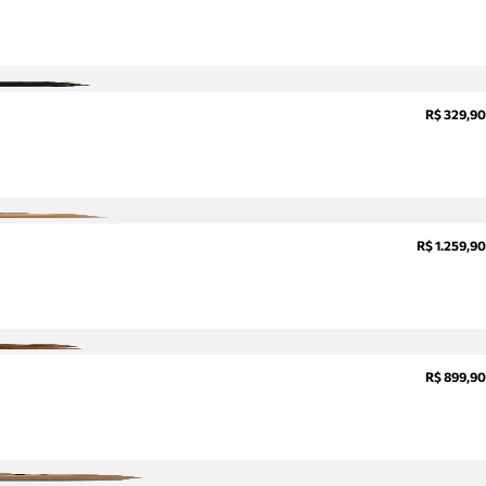
sobre
pedidos,
devoluções
e mais.
Meus
R$ 329,90
pedidos
Acompanhe
seus
pedidos e
solicite
devoluções.
R$ 1.259,90
R$ 899,90