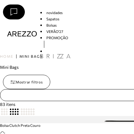
novidades
Sapatos
Bolsas
VERÃO'27
PROMOÇÃO
Arezzo
HOME
MINI BAGS
Mini Bags
Mostrar filtros
83
itens
Bolsa Clutch Preta Couro