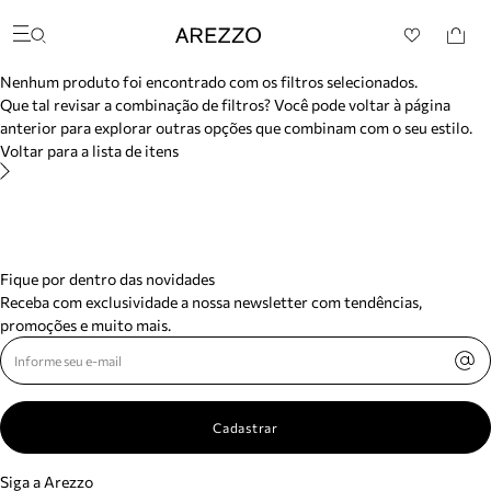
/search/not-found?previousSearch=&resultType=1
Arezzo
Favoritos
Buscar produtos
categorias sugeridas
Nenhum produto foi encontrado com os filtros selecionados.
Bota
Que tal revisar a combinação de filtros? Você pode voltar à página
Papete
anterior para explorar outras opções que combinam com o seu estilo.
Scarpin
Voltar para a lista de itens
Mocassim
Bolsa
Sapatilha
Tamanco
Tênis
Mule
Fique por dentro das novidades
Rasteira
Receba com exclusividade a nossa newsletter com tendências,
Precisa de ajuda?
promoções e muito mais.
Tire dúvidas sobre pedidos, devoluções e mais.
Meus pedidos
Acompanhe seus pedidos e solicite devoluções.
Cadastrar
Siga a Arezzo